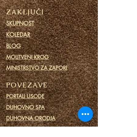
ZAKLJUČI
SKUPNOST
KOLEDAR
BLOG
MOLITVENI KROG
MINISTRSTVO ZA ZAPORI
POVEZAVE
PORTALI USODE
DUHOVNO SPA
DUHOVNA ORODJA