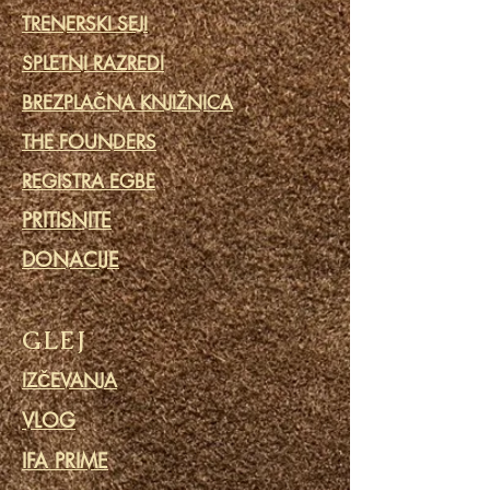
TRENERSKI SEJI
SPLETNI RAZREDI
BREZPLAČNA KNJIŽNICA
THE FOUNDERS
REGISTRA EGBE
PRITISNITE
DONACIJE
GLEJ
IZČEVANJA
VLOG
IFA PRIME