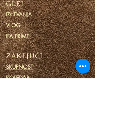
GLEJ
IZČEVANJA
VLOG
IFA PRIME
ZAKLJUČI
SKUPNOST
KOLEDAR
BLOG
MOLITVENI KROG
MINISTRSTVO ZA ZAPORI
POVEZAVE