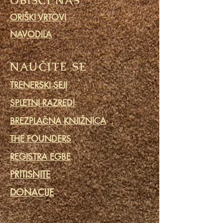
OBIŠČI NAS
ORIŠKI VRTOVI
NAVODILA
NAUČITE SE
TRENERSKI SEJI
SPLETNI RAZREDI
BREZPLAČNA KNJIŽNICA
THE FOUNDERS
REGISTRA EGBE
PRITISNITE
DONACIJE