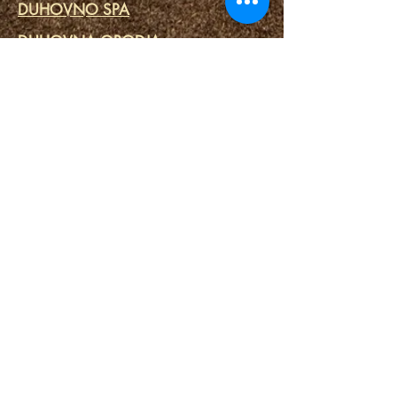
DUHOVNO SPA
DUHOVNA ORODJA
KONTAKTIRAJ NAS
Prijava/registracija
POVEŽI
TRGOVINA
Leto 2022 Branje
Politika zasebnosti