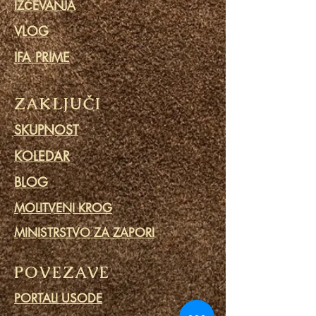
IZČEVANJA
VLOG
IFA PRIME
ZAKLJUČI
SKUPNOST
KOLEDAR
BLOG
MOLITVENI KROG
MINISTRSTVO ZA ZAPORI
POVEZAVE
PORTALI USODE