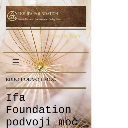
Member Login
EBBO PODVOJI MOČ
Ifa
Foundation
podvoji moč