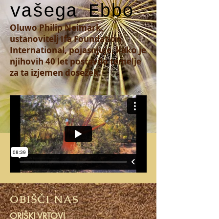
vašega Ebbo
Oluwo Philip Neimark,
ustanovitelj Ifa Foundation
International, pojasnjuje, kako je
njihovih 40 let postavilo temelje
za ta izjemen dosežek.
OBIŠČI NAS
ORIŠKI VRTOVI