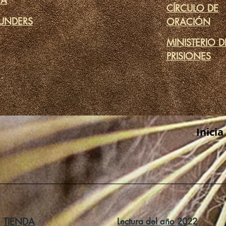
TA
CÍRCULO DE
UNDERS
ORACIÓN
MINISTERIO D
PRISIONES
Inicia
TIENDA
Lectura del año 2022