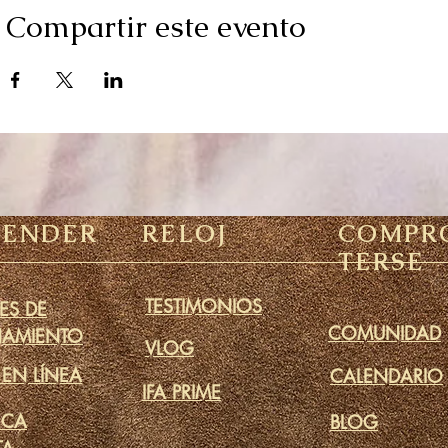
Compartir este evento
RENDER
RELOJ
COMPR
TERSE
TESTIMONIOS
ES DE
COMUNIDAD
NAMIENTO
VLOG
 EN LÍNEA
CALENDARIO
IFA PRIME
ECA
BLOG