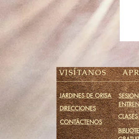
VISÍTANOS
AP
JARDINES DE ORISA
SESION
ENTRE
DIRECCIONES
CLASES
CONTÁCTENOS
BIBLIOT