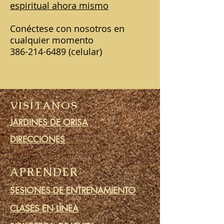
espiritual ahora mismo
Conéctese con nosotros en
cualquier momento
386-214-6489
(celular)
VISÍTANOS
JARDINES DE ORISA
DIRECCIONES
APRENDER
SESIONES DE ENTRENAMIENTO
CLASES EN LÍNEA