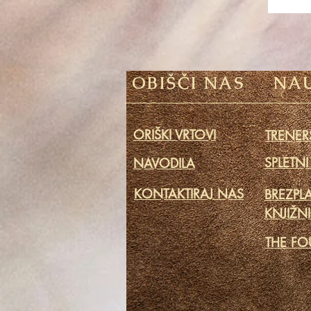
OBIŠČI NAS
NAU
ORIŠKI VRTOVI
TRENERS
SPLETNI
NAVODILA
KONTAKTIRAJ NAS
BREZPL
KNJIŽN
THE FO