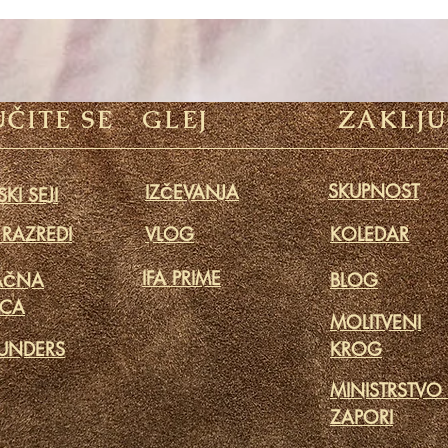
ČITE SE
GLEJ
ZAKLJU
SKUPNOST
IZČEVANJA
KI SEJI
 RAZREDI
VLOG
KOLEDAR
IFA PRIME
AČNA
BLOG
ICA
MOLITVENI
UNDERS
KROG
MINISTRSTVO
ZAPORI