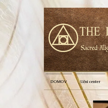
DOMOV
Učni center