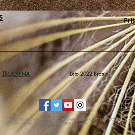
S
Pri
TRGOVINA
Leto 2022 Branje
THE IFA FOUNDATION WEBSITE CONTAINS COPYRIGHT PROTECTED
INFORMATION. ALL RIGHT RESERVED© Copyright