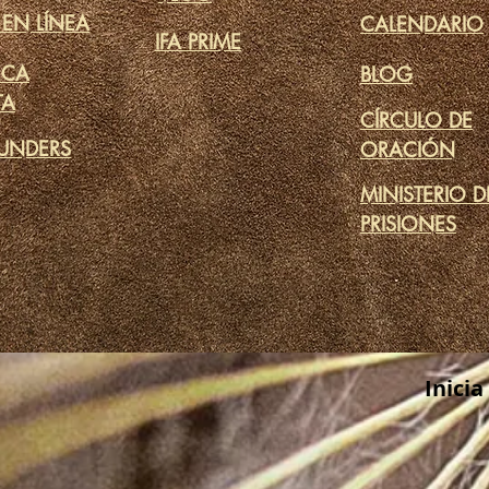
 EN LÍNEA
CALENDARIO
IFA PRIME
ECA
BLOG
TA
CÍRCULO DE
UNDERS
ORACIÓN
MINISTERIO D
PRISIONES
Inicia