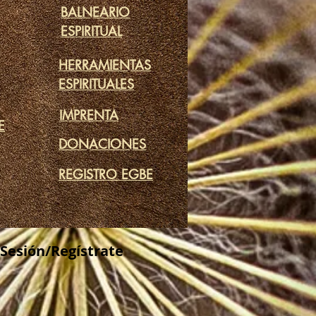
BALNEARIO
ESPIRITUAL
HERRAMIENTAS
ESPIRITUALES
IMPRENTA
E
DONACIONES
REGISTRO EGBE
 Sesión/Regístrate