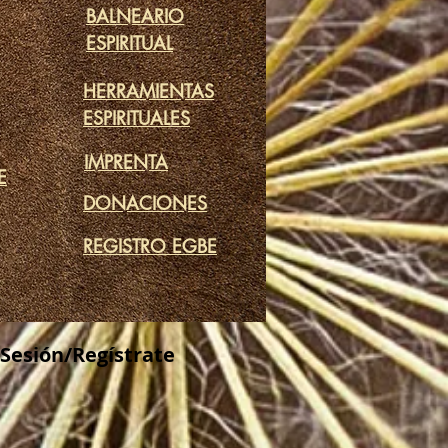
BALNEARIO
ESPIRITUAL
HERRAMIENTAS
ESPIRITUALES
IMPRENTA
E
DONACIONES
REGISTRO EGBE
 Sesión/Regístrate