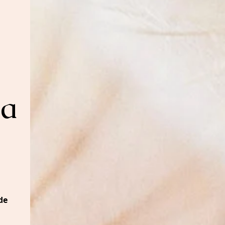
sa
de