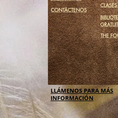
CLASES
CONTÁCTENOS
BIBLIOT
GRATUI
THE FO
LLÁMENOS PARA MÁS
INFORMACIÓN