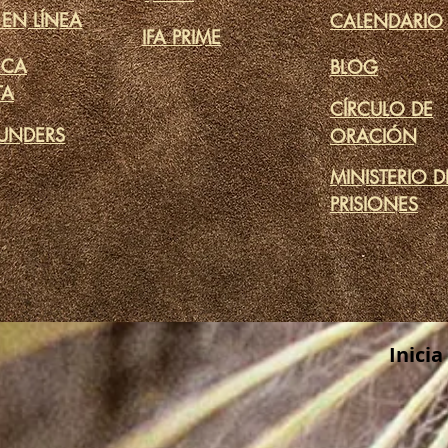
 EN LÍNEA
CALENDARIO
IFA PRIME
ECA
BLOG
TA
CÍRCULO DE
UNDERS
ORACIÓN
MINISTERIO D
PRISIONES
Inicia