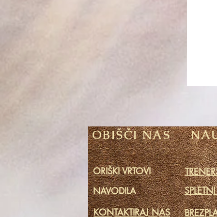
OBIŠČI NAS
NAU
ORIŠKI VRTOVI
TRENERS
SPLETNI
NAVODILA
KONTAKTIRAJ NAS
BREZPL