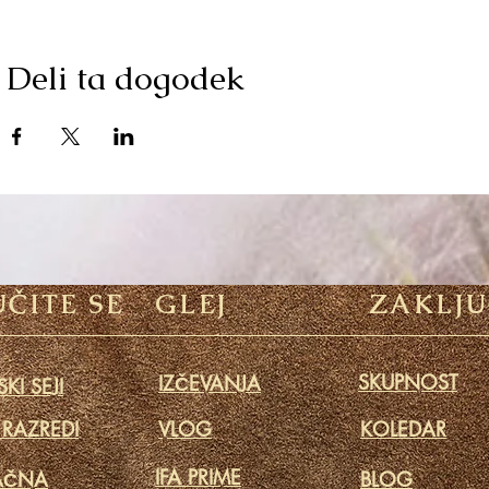
Deli ta dogodek
ČITE SE
GLEJ
ZAKLJU
SKUPNOST
IZČEVANJA
KI SEJI
 RAZREDI
VLOG
KOLEDAR
IFA PRIME
AČNA
BLOG