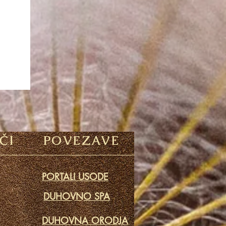
ČI
POVEZAVE
PORTALI USODE
DUHOVNO SPA
DUHOVNA ORODJA