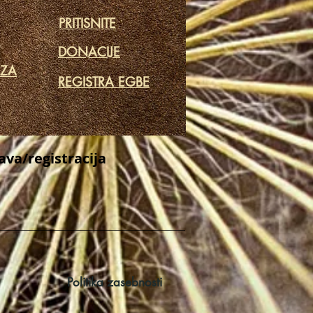
PRITISNITE
DONACIJE
 ZA
REGISTRA EGBE
java/registracija
Politika zasebnosti