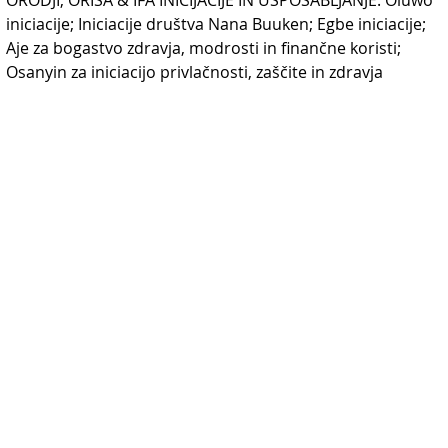
ORODJI; ORISA & IFA INICIJACIJE IN USPOSABLJANJE. Oluwo 
iniciacije; Iniciacije društva Nana Buuken; Egbe iniciacije; 
Aje za bogastvo zdravja, modrosti in finančne koristi; 
Osanyin za iniciacijo privlačnosti, zaščite in zdravja