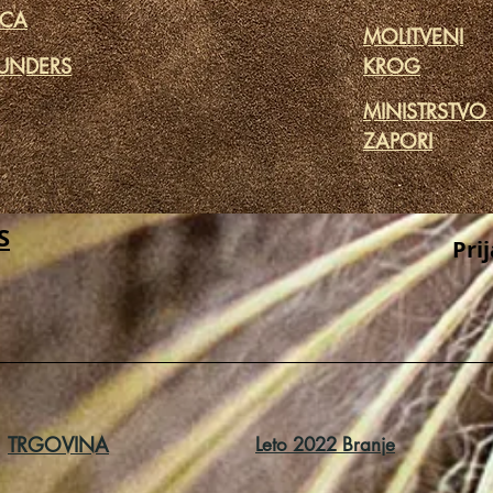
ICA
MOLITVENI
UNDERS
KROG
MINISTRSTVO
ZAPORI
S
Pri
TRGOVINA
Leto 2022 Branje