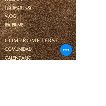
TESTIMONIOS
VLOG
IFA PRIME
COMPROMETERSE
COMUNIDAD
CALENDARIO
BLOG
CÍRCULO DE ORACIÓN
MINISTERIO DE PRISIONES
ENLACES
PORTALES DE DESTINO