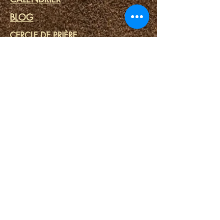
BLOG
CERCLE DE PRIÈRE
MINISTERE DES PRISONS
LIENS
PORTAILS DU DESTIN
SPA SPIRITUEL
OUTILS SPIRITUELS
NOUS CONTACTER
Connexion / Inscription