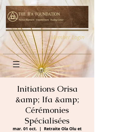
Member Login
Initiations Orisa
&amp; Ifa &amp;
Cérémonies
Spécialisées
mar. 01 oct.
  |  
Retraite Ola Olu et