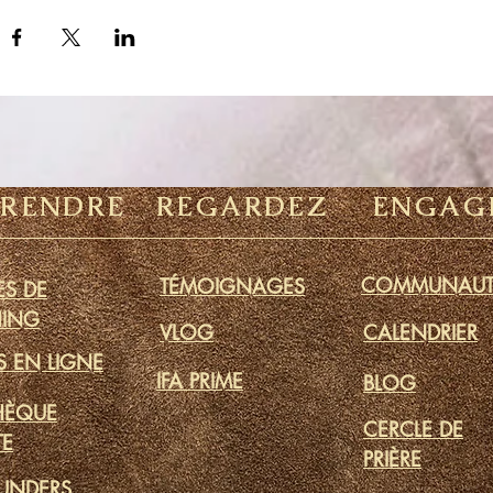
PRENDRE
REGARDEZ
ENGAG
COMMUNAUT
TÉMOIGNAGES
S DE
ING
VLOG
CALENDRIER
S EN LIGNE
IFA PRIME
BLOG
THÈQUE
CERCLE DE
TE
PRIÈRE
UNDERS