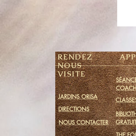
RENDEZ
AP
NOUS
VISITE
SÉANCE
COACH
JARDINS ORISA
CLASSE
DIRECTIONS
BIBLIO
GRATUI
NOUS CONTACTER
THE FO