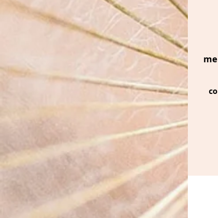
mer
co