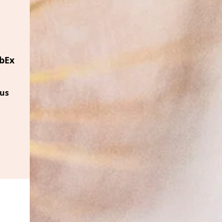
bEx
ous