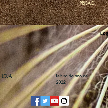
PRISÃO
Log
LOJA
Leitura do ano de
2022