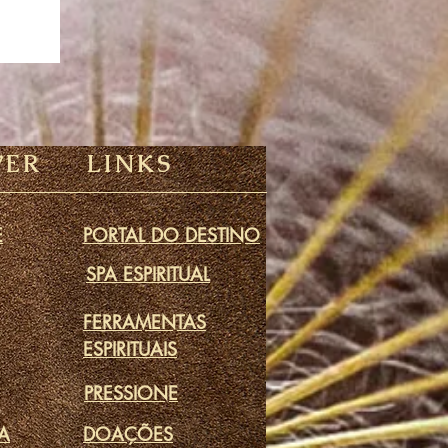
VER
LINKS
E
PORTAL DO DESTINO
SPA ESPIRITUAL
FERRAMENTAS
ESPIRITUAIS
PRESSIONE
DA
DOAÇÕES