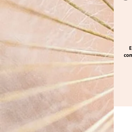
E
com