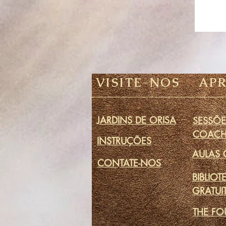
VISITE-NOS
AP
JARDINS DE ORISA
SESSÕE
COACH
INSTRUÇÕES
AULAS 
CONTATE-NOS
BIBLIOT
GRATUI
THE FO