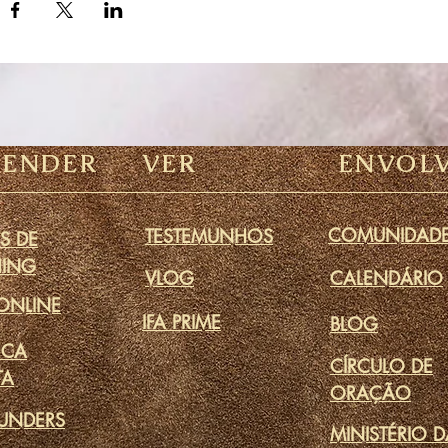
RENDER
VER
ENVOL
COMUNIDAD
TESTEMUNHOS
S DE
ING
VLOG
CALENDÁRIO
ONLINE
IFA PRIME
BLOG
ECA
CÍRCULO DE
TA
ORAÇÃO
UNDERS
MINISTÉRIO 