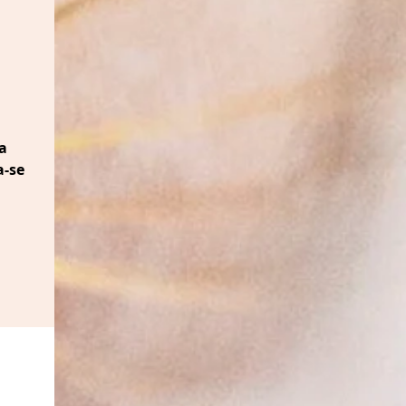
a
a-se