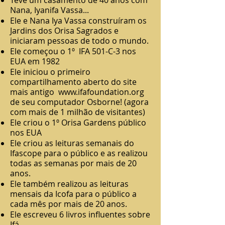
Teve um casamento de 40 anos com
Nana, Iyanifa Vassa...
Ele e Nana Iya Vassa construíram os
Jardins dos Orisa Sagrados e
iniciaram pessoas de todo o mundo.
Ele começou o 1º
IFA 501-C-3 nos
EUA em 1982
Ele iniciou o primeiro
compartilhamento aberto do site
mais antigo
www.ifafoundation.org
de seu computador Osborne! (agora
com mais de 1 milhão de visitantes)
Ele criou o 1º Orisa Gardens público
nos EUA
Ele criou as leituras semanais do
Ifascope para o público e as realizou
todas as semanas por mais de 20
anos.
Ele também realizou as leituras
mensais da Icofa para o público a
cada mês por mais de 20 anos.
Ele escreveu 6 livros influentes sobre
Ifá.