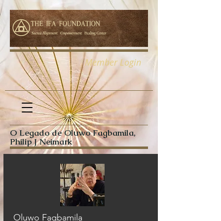
Member Login
O Legado de Oluwo Fagbamila,
Philip J Neimark
Oluwo Fagbamila