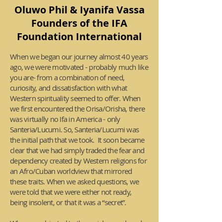
Oluwo Phil & Iyanifa Vassa
Founders of the IFA
Foundation International
When we began our journey almost 40 years
ago, we were motivated - probably much like
you are- from a combination of need,
curiosity, and dissatisfaction with what
Western spirituality seemed to offer. When
we first encountered the Orisa/Orisha, there
was virtually no Ifa in America - only
Santeria/Lucumi. So, Santeria/Lucumi was
the initial path that we took. It soon became
clear that we had simply traded the fear and
dependency created by Western religions for
an Afro/Cuban worldview that mirrored
these traits. When we asked questions, we
were told that we were either not ready,
being insolent, or that it was a “secret”.