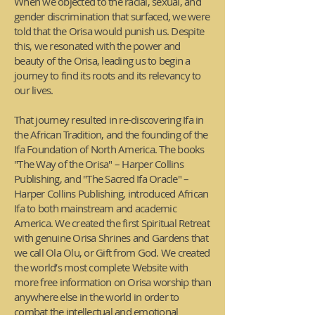
When we objected to the racial, sexual, and
gender discrimination that surfaced, we were
told that the Orisa would punish us. Despite
this, we resonated with the power and
beauty of the Orisa, leading us to begin a
journey to find its roots and its relevancy to
our lives.
That journey resulted in re-discovering Ifa in
the African Tradition, and the founding of the
Ifa Foundation of North America. The books
"The Way of the Orisa" – Harper Collins
Publishing, and "The Sacred Ifa Oracle" –
Harper Collins Publishing, introduced African
Ifa to both mainstream and academic
America. We created the first Spiritual Retreat
with genuine Orisa Shrines and Gardens that
we call Ola Olu, or Gift from God. We created
the world’s most complete Website with
more free information on Orisa worship than
anywhere else in the world in order to
combat the intellectual and emotional