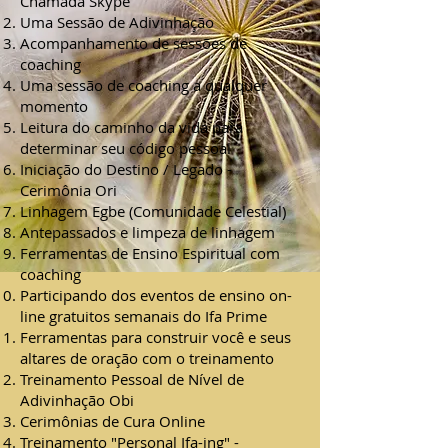
Chamada Skype
Uma Sessão de Adivinhação
Acompanhamento de sessões de
coaching
Uma sessão de coaching a qualquer
momento
Leitura do caminho da vida para
determinar seu código pessoal
Iniciação do Destino / Legado -
Cerimônia Ori
Linhagem Egbe (Comunidade Celestial)
Antepassados e limpeza de linhagem
Ferramentas de Ensino Espiritual com
coaching
Participando dos eventos de ensino on-
line gratuitos semanais do Ifa Prime
Ferramentas para construir você e seus
altares de oração com o treinamento
Treinamento Pessoal de Nível de
Adivinhação Obi
Cerimônias de Cura Online
Treinamento "Personal Ifa-ing" -