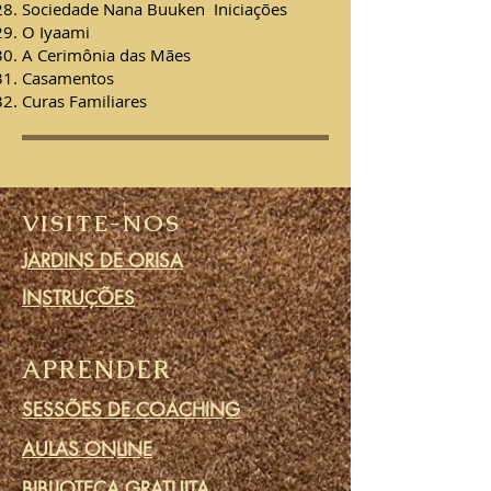
Sociedade Nana Buuken
Iniciações
O Iyaami
A Cerimônia das Mães
Casamentos
Curas Familiares
VISITE-NOS
JARDINS DE ORISA
INSTRUÇÕES
APRENDER
SESSÕES DE COACHING
AULAS ONLINE
BIBLIOTECA GRATUITA