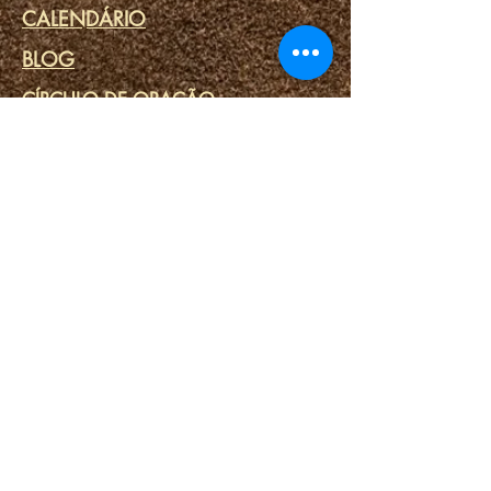
CALENDÁRIO
BLOG
CÍRCULO DE ORAÇÃO
MINISTÉRIO DA PRISÃO
LINKS
PORTAL DO DESTINO
SPA ESPIRITUAL
FERRAMENTAS ESPIRITUAIS
CONTATE-NOS
Login / Registre-se