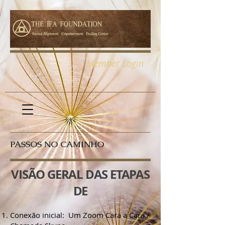
Member Login
PASSOS NO CAMINHO
VISÃO GERAL DAS ETAPAS
DE
Conexão inicial:
Um Zoom Cara a Cara /